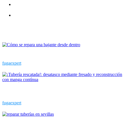
Resinado de tuberías bajantes sin obras
Localización de fugas de agua poco invasivas
Últimas publicaciones
¿Cómo se repara una bajante desde dentro?
fugaexpert
¡Tubería rescatada!: desatasco mediante fresado y reconstrucción
con manga contínua
fugaexpert
El desafío de reparar tuberías en Sevilla