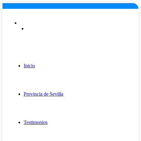
Lunes a viernes: 9:00 - 18:00
info@fugaexpert.net
Inicio
Provincia de Sevilla
Testimonios