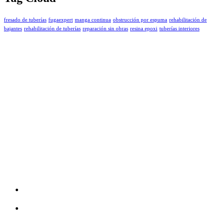
fresado de tuberías
fugaexpert
manga continua
obstrucción por espuma
rehabilitación de
bajantes
rehabilitación de tuberías
reparación sin obras
resina epoxi
tuberías interiores
FugaExpert ofrece una gama completa de servicios de detección
de fugas y reparar tuberías sin obras.
Servicios
Fresado de tuberías de saneamiento
Reparación de tuberías con mangas