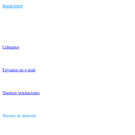
fugaexpert
Contactar
955 26 20 04
Llámanos
info@fugaexpert.net
Envíanos un e-mail
Numa 23 - 41089 Montequinto (Sevilla)
Nuestras instalaciones
Lunes-Viernes 9am - 6pm
Horario de atención