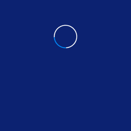
Continue Reading
julio 3, 2025
fugaexpert
Reparar tuberías sin obr
Reparar tuberías sin obras en El Real de la Jara
Parque Natural de la Sierra Norte de Sevilla, es
con…
Continue Reading