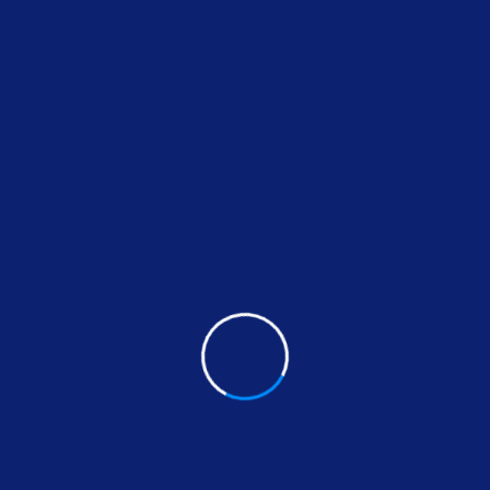
Nuestros servicios e
En
FugaExpert
ofrecemos soluciones
sin romper s
inspección y rehabilitación interior de tuberías. Nues
Inspección con cámaras robotizadas 360º
par
Rehabilitación interior con proyección de res
Limpieza previa con equipos de presión y cep
los tratamientos.
Sellado de puntos críticos
(codos, válvulas, un
invasivas.
Rehabilitación de bajantes y tuberías ocultas
Trabajamos con tecnología FX5PRO desarrollada po
diseñadas para climas húmedos como el del área de 