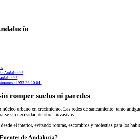
Andalucía
es
 de Andalucía?
Andalucía?
lámanos al 955 26 20 04!
sin romper suelos ni paredes
un núcleo urbano en crecimiento. Las redes de saneamiento, tanto anti
narse sin necesidad de obras invasivas.
esde el interior, evitando roturas, escombros y molestias para los habit
n Fuentes de Andalucía?