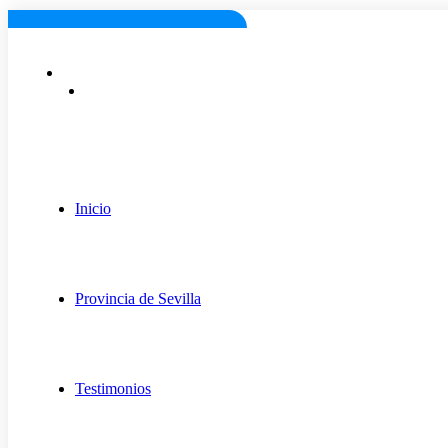
Lunes a viernes: 9:00 - 18:00
info@fugaexpert.net
Inicio
Provincia de Sevilla
Testimonios