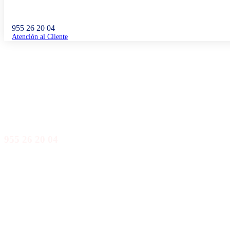
955 26 20 04
Atención al Cliente
Reparar tuberías sin obras en Fuentes de Andalucía
955 26 20 04
Llámanos y nuestro equipo de profesionales te atenderá de inmediato