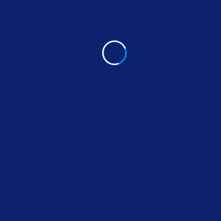
Share:
FACEBOOK
TWITTER
PINTEREST
LINKEDIN
fugaexpert