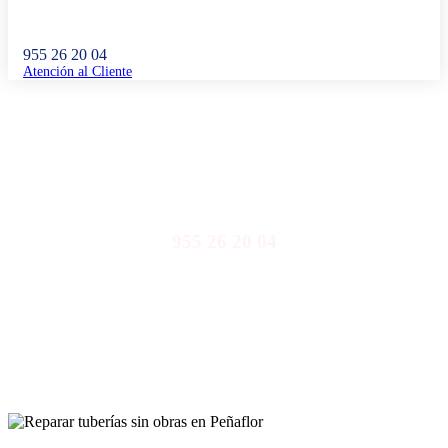
955 26 20 04
Atención al Cliente
Reparar tuberías sin obras en Peñaflor
955 26 20 04
Llámanos y nuestro equipo de profesionales te atenderá de
inmediato