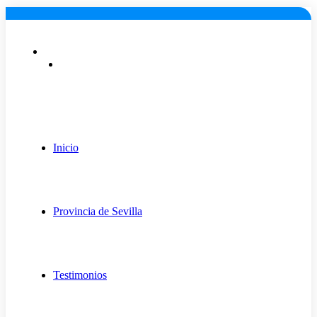
Lunes a viernes: 9:00 - 18:00
info@fugaexpert.net
Inicio
Provincia de Sevilla
Testimonios