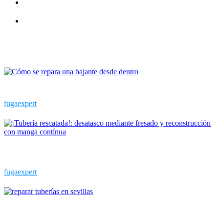
Resinado de tuberías bajantes sin obras
Localización de fugas de agua poco invasivas
Últimas publicaciones
¿Cómo se repara una bajante desde dentro?
fugaexpert
¡Tubería rescatada!: desatasco mediante fresado y reconstrucción
con manga contínua
fugaexpert
El desafío de reparar tuberías en Sevilla