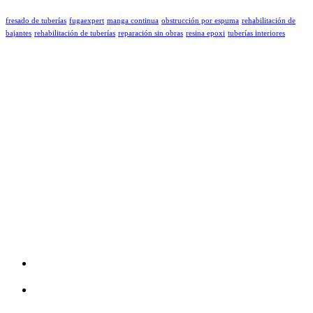
fresado de tuberías
fugaexpert
manga continua
obstrucción por espuma
rehabilitación de
bajantes
rehabilitación de tuberías
reparación sin obras
resina epoxi
tuberías interiores
FugaExpert ofrece una gama completa de servicios de detección
de fugas y reparar tuberías sin obras.
Servicios
Fresado de tuberías de saneamiento
Reparación de tuberías con mangas