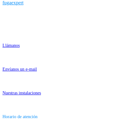
fugaexpert
Contactar
955 26 20 04
Llámanos
info@fugaexpert.net
Envíanos un e-mail
Numa 23 - 41089 Montequinto (Sevilla)
Nuestras instalaciones
Lunes-Viernes 9am - 6pm
Horario de atención