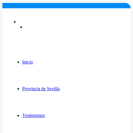
Lunes a viernes: 9:00 - 18:00
info@fugaexpert.net
Inicio
Provincia de Sevilla
Testimonios