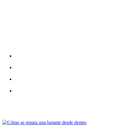
FugaExpert ofrece una gama completa de servicios de detección
de fugas y reparar tuberías sin obras.
Servicios
Fresado de tuberías de saneamiento
Reparación de tuberías con mangas
Resinado de tuberías bajantes sin obras
Localización de fugas de agua poco invasivas
Últimas publicaciones
¿Cómo se repara una bajante desde dentro?