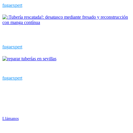
fugaexpert
¡Tubería rescatada!: desatasco mediante fresado y reconstrucción
con manga contínua
fugaexpert
El desafío de reparar tuberías en Sevilla
fugaexpert
Contactar
955 26 20 04
Llámanos