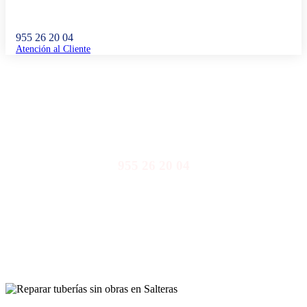
955 26 20 04
Atención al Cliente
Reparar tuberías sin obras en Salteras
955 26 20 04
Llámanos y nuestro equipo de profesionales te atenderá de
inmediato