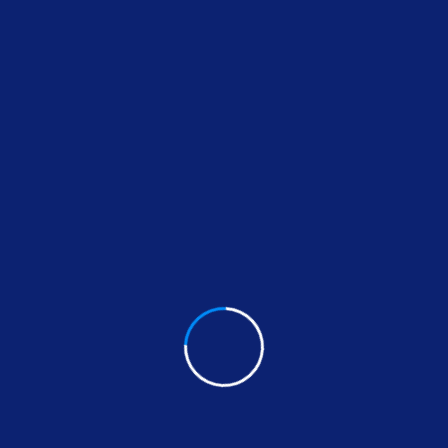
Nuestros servicios en
Puerto
En FugaExpert aplicamos tecnología puntera que permi
invasivas:
✅
Inspección técnica con cámara robotizada
✅
Limpieza con cepillos mecánicos y desincr
✅
Aplicación de resina epoxi proyectada
o sis
✅
Rehabilitación sin ruidos, sin polvo y sin mo
Nuestro sistema FX5PRO permite trabajar con preci
civil.
Contacta con nosotro