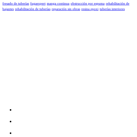
fresado de tuberías
fugaexpert
manga continua
obstrucción por espuma
rehabilitación de
bajantes
rehabilitación de tuberías
reparación sin obras
resina epoxi
tuberías interiores
FugaExpert ofrece una gama completa de servicios de detección
de fugas y reparar tuberías sin obras.
Servicios
Fresado de tuberías de saneamiento
Reparación de tuberías con mangas
Resinado de tuberías bajantes sin obras