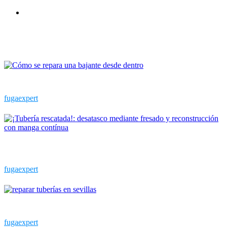
Localización de fugas de agua poco invasivas
Últimas publicaciones
¿Cómo se repara una bajante desde dentro?
fugaexpert
¡Tubería rescatada!: desatasco mediante fresado y reconstrucción
con manga contínua
fugaexpert
El desafío de reparar tuberías en Sevilla
fugaexpert