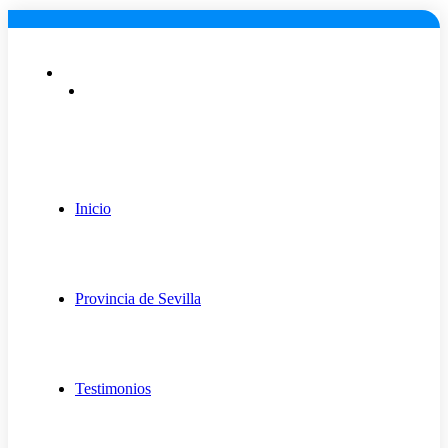
Lunes a viernes: 9:00 - 18:00
info@fugaexpert.net
Inicio
Provincia de Sevilla
Testimonios