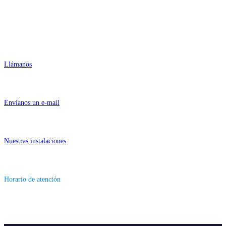
Contactar
955 26 20 04
Llámanos
info@fugaexpert.net
Envíanos un e-mail
Numa 23 - 41089 Montequinto (Sevilla)
Nuestras instalaciones
Lunes-Viernes 9am - 6pm
Horario de atención