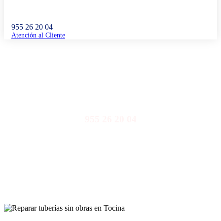
955 26 20 04
Atención al Cliente
Reparar tuberías sin obras en Tocina
955 26 20 04
Llámanos y nuestro equipo de profesionales te atenderá de
inmediato